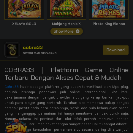
XELAYA GOLD
Mahjong Mania X
Pirate King Riches
Show More
cobra33
Download
DOWNLOAD SEKARANG
COBRA33 | Platform Game Online
Terbaru Dengan Akses Cepat & Mudah
Cobra33
hadir sebagai platform yang sudah terverifikasi oleh Mpo play,
sebuah lembaga pengawas judi online internasional. Slot kami
bekerjasama dengan banyak provider slot yang kerap berikan jackpot
untuk para player yang bertaruh. Taruhan slot membawa cukup banyak
dampak positif pada para pemainnya, meski ada pula kebanyakan orang
yang menganggap permainan ini hanya membawa dampak buruk saja.
Namun, selama ini peminat dari slot tidak pernah menurun, bahkan
semakin hari justru meningkat dengan sangat pesat. Hal itu sangat dibantu
dengan adanya kemudahan permainan slot secara daring di situs judi