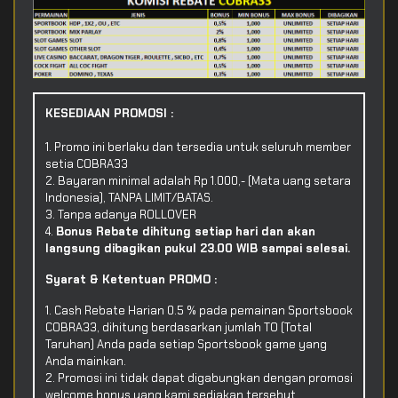
KESEDIAAN PROMOSI :
1. Promo ini berlaku dan tersedia untuk seluruh member
setia COBRA33
2. Bayaran minimal adalah Rp 1.000,- (Mata uang setara
Indonesia), TANPA LIMIT/BATAS.
3. Tanpa adanya ROLLOVER
4.
Bonus Rebate dihitung setiap hari dan akan
langsung dibagikan pukul 23.00 WIB sampai selesai.
Syarat & Ketentuan PROMO :
1. Cash Rebate Harian 0.5 % pada pemainan Sportsbook
COBRA33, dihitung berdasarkan jumlah TO (Total
Taruhan) Anda pada setiap Sportsbook game yang
Anda mainkan.
2. Promosi ini tidak dapat digabungkan dengan promosi
welcome bonus yang kami sediakan tersebut.